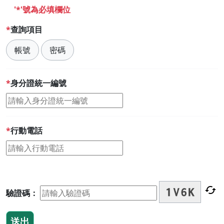
'*'號為必填欄位
查詢項目
帳號
密碼
身分證統一編號
行動電話
cached
驗證碼：