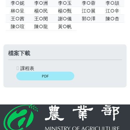
李○妮
李○洲
李○玉
李○蓉
李○頡
林○呈
楊○民
楊○甄
江○展
江○辛
王○茜
王○閔
謝○儀
郭○澤
陳○杏
陳○瑄
陳○龍
黃○帆
檔案下載
課程表
PDF