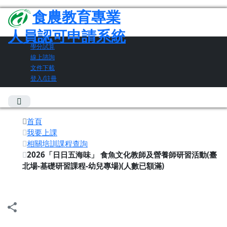
食農教育專業
人員認可申請系統
學分試算
線上諮詢
文件下載
登入/註冊
首頁
我要上課
相關培訓課程查詢
2026「日日五海味」 食魚文化教師及營養師研習活動(臺
北場-基礎研習課程-幼兒專場)(人數已額滿)
share