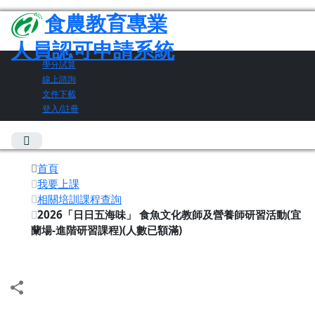
食農教育專業
人員認可申請系統
學分試算
線上諮詢
文件下載
登入/註冊
首頁
我要上課
相關培訓課程查詢
2026「日日五海味」 食魚文化教師及營養師研習活動(宜
蘭場-進階研習課程)(人數已額滿)
share