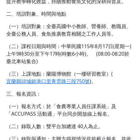
提升教學轉化效益，持續推動食魚文化的深耕與普及。
二、培訓對象、時間與地點
（一）培訓對象：全臺高國中小教師、營養師、教職員、
全臺公務人員、食魚推廣教育相關之工作人員等。
（二）課程日期與時間：中華民國115年8月17日(星期一)
上午9時30分至下午17時(時數6小時)。 (08:00-08:20於
臺北車站集合)
（三）上課地點：蘭陽博物館（一樓研習教室）(
宜蘭縣頭城鎮港口里青雲路三段750號
)。
三、報名資訊：
（一）報名方式：於「食農專業人員任課系統」及
「ACCUPASS 活動通」平台同步開放線上報名。
（二）錄取人數：雙平台加總達 40人為止。
（三）錄取與通知：主辦方得視情況提前截止報名，並依