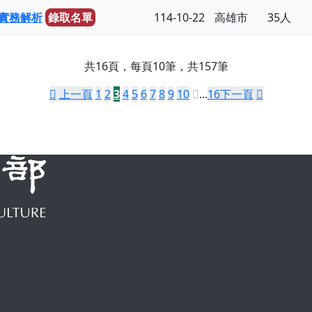
實務解析
錄取名單
114-10-22
高雄市
35人
共16頁，每頁10筆，共157筆
上一頁
1
2
3
4
5
6
7
8
9
10
...
16
下一頁