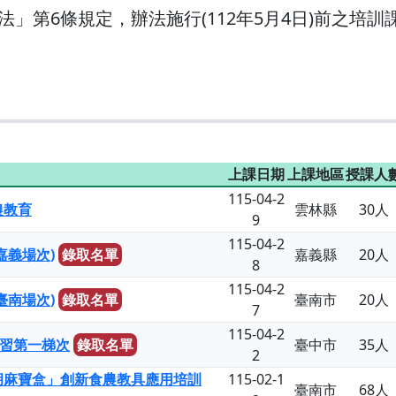
」第6條規定，辦法施行(112年5月4日)前之培
上課日期
上課地區
授課人
115-04-2
農教育
雲林縣
30人
9
115-04-2
嘉義場次)
錄取名單
嘉義縣
20人
8
115-04-2
臺南場次)
錄取名單
臺南市
20人
7
115-04-2
研習第一梯次
錄取名單
臺中市
35人
2
胡麻寶盒」創新食農教具應用培訓
115-02-1
臺南市
68人